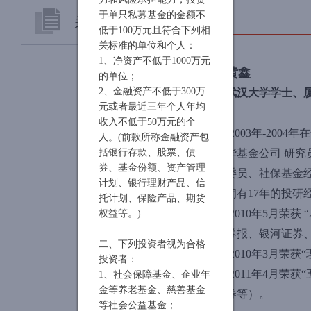
于单只私募基金的金额不
关于源和
低于100万元且符合下列相
关标准的单位和个人：
公司简介
1、净资产不低于1000万元
黄鑫
的单位；
2、金融资产不低于300万
武汉大学学士、
投资理念
元或者最近三年个人年均
收入不低于50万元的个
核心人员
·
2003年-200
人。(前款所称金融资产包
括银行存款、股票、债
华基金公司 研
联系我们
券、基金份额、资产管理
委员、社保基金经
计划、银行理财产品、信
拥有17年的投
托计划、保险产品、期货
·
2010年5月荣
权益等。)
券报、银河证券
二、下列投资者视为合格
·
2010年3月荣获
投资者：
·
2011年4月荣
1、社会保障基金、企业年
金等养老基金、慈善基金
券等）。
等社会公益基金；